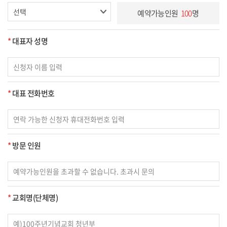
예약가능인원
100
명
*
대표자 성명
*
대표 전화번호
*
방문 인원
*
교회명(단체명)