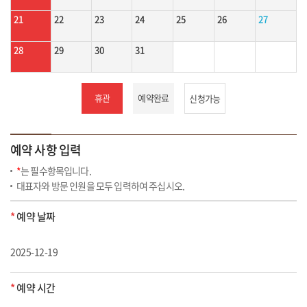
21
22
23
24
25
26
27
28
29
30
31
휴관
예약완료
신청가능
예약 사항 입력
*
는 필수항목입니다.
대표자와 방문 인원을 모두 입력하여 주십시오.
*
예약 날짜
2025-12-19
*
예약 시간