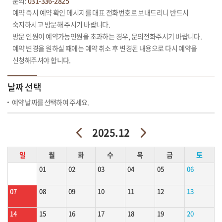
문의:
031-336-2825
예약 즉시 예약 확인 메시지를 대표 전화번호로 보내드리니 반드시
숙지하시고 방문해 주시기 바랍니다.
방문 인원이 예약가능인원을 초과하는 경우, 문의전화주시기 바랍니다.
예약 변경을 원하실 때에는 예약 취소 후 변경된 내용으로 다시 예약을
신청해주셔야 합니다.
날짜 선택
예약 날짜를 선택하여 주세요.
2025.12
일
월
화
수
목
금
토
01
02
03
04
05
06
07
08
09
10
11
12
13
14
15
16
17
18
19
20