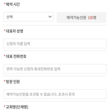
*
예약 시간
예약가능인원
100
명
*
대표자 성명
*
대표 전화번호
*
방문 인원
*
교회명(단체명)