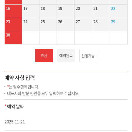
16
17
18
19
20
21
22
23
24
25
26
27
28
29
30
휴관
예약완료
신청가능
예약 사항 입력
*
는 필수항목입니다.
대표자와 방문 인원을 모두 입력하여 주십시오.
*
예약 날짜
2025-11-21