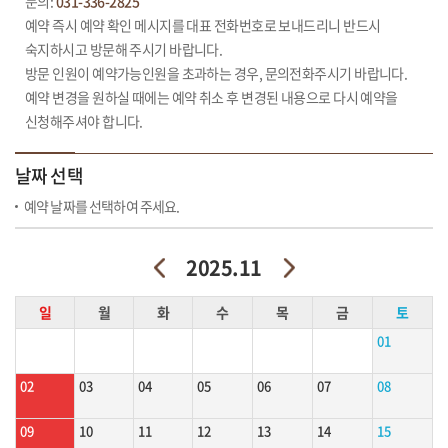
문의:
031-336-2825
예약 즉시 예약 확인 메시지를 대표 전화번호로 보내드리니 반드시
숙지하시고 방문해 주시기 바랍니다.
방문 인원이 예약가능인원을 초과하는 경우, 문의전화주시기 바랍니다.
예약 변경을 원하실 때에는 예약 취소 후 변경된 내용으로 다시 예약을
신청해주셔야 합니다.
날짜 선택
예약 날짜를 선택하여 주세요.
2025.11
일
월
화
수
목
금
토
01
02
03
04
05
06
07
08
09
10
11
12
13
14
15